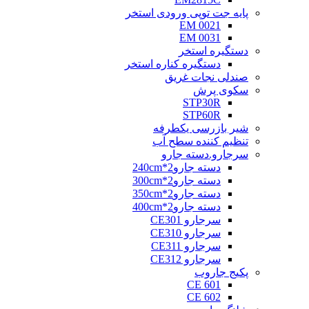
پایه جت توپی ورودی استخر
EM 0021
EM 0031
دستگیره استخر
دستگیره کناره استخر
صندلی نجات غریق
سکوی پرش
STP30R
STP60R
شیر بازرسی یکطرفه
تنظیم کننده سطح آب
سرجارو.دسته جارو
دسته جارو2*240cm
دسته جارو2*300cm
دسته جارو2*350cm
دسته جارو2*400cm
سرجارو CE301
سرجارو CE310
سرجارو CE311
سرجارو CE312
پکیج جاروب
CE 601
CE 602