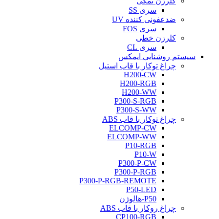
کلرزن نمکی
سری SS
ضدعفونی کننده UV
سری FOS
کلرزن خطی
سری CL
سیستم روشنایی ایمکس
چراغ توکار با قاب استیل
H200-CW
H200-RGB
H200-WW
P300-S-RGB
P300-S-WW
چراغ توکار با قاب ABS
ELCOMP-CW
ELCOMP-WW
P10-RGB
P10-W
P300-P-CW
P300-P-RGB
P300-P-RGB-REMOTE
P50-LED
P50-هالوژن
چراغ روکار با قاب ABS
CP100-RGB