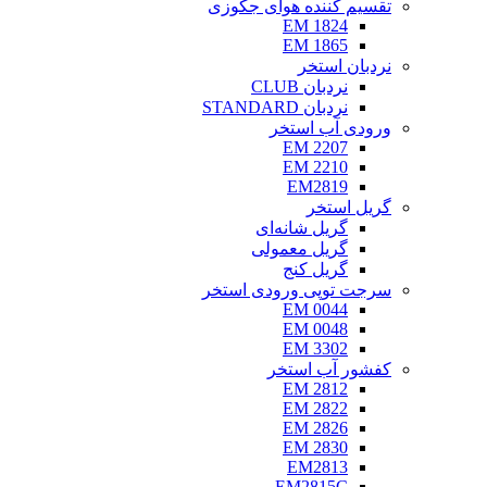
تقسیم کننده هوای جکوزی
EM 1824
EM 1865
نردبان استخر
نردبان CLUB
نردبان STANDARD
ورودی آب استخر
EM 2207
EM 2210
EM2819
گریل استخر
گریل شانه‌ای
گریل معمولی
گریل کنج
سرجت توپی ورودی استخر
EM 0044
EM 0048
EM 3302
کفشور آب استخر
EM 2812
EM 2822
EM 2826
EM 2830
EM2813
EM2815C