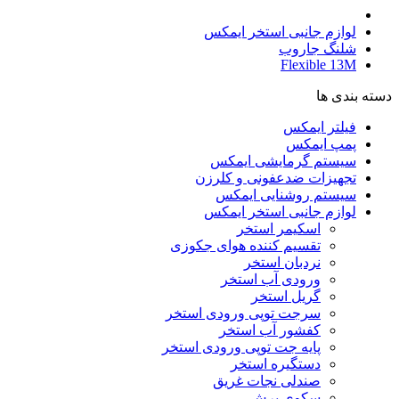
لوازم جانبی استخر ایمکس
شلنگ جاروب
Flexible 13M
دسته بندی ها
فیلتر ایمکس
پمپ ایمکس
سیستم گرمایشی ایمکس
تجهیزات ضدعفونی و کلرزن
سیستم روشنایی ایمکس
لوازم جانبی استخر ایمکس
اسکیمر استخر
تقسیم کننده هوای جکوزی
نردبان استخر
ورودی آب استخر
گریل استخر
سرجت توپی ورودی استخر
کفشور آب استخر
پایه جت توپی ورودی استخر
دستگیره استخر
صندلی نجات غریق
سکوی پرش