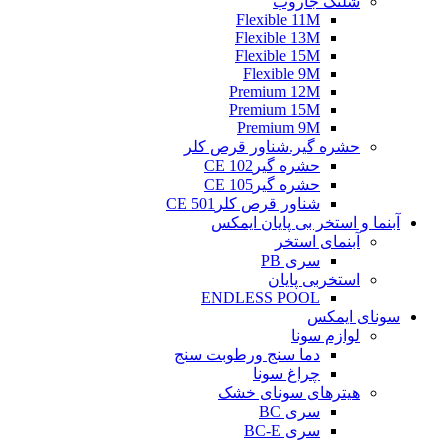
شلنگ جاروب
Flexible 11M
Flexible 13M
Flexible 15M
Flexible 9M
Premium 12M
Premium 15M
Premium 9M
حشره گیر.شناور قرص کلر
حشره گیرCE 102
حشره گیرCE 105
شناور قرص کلرCE 501
آبنما و استخر بی پایان ایمکس
آبنمای استخر
سری PB
استخربی پایان
ENDLESS POOL
سونای ایمکس
لوازم سونا
دما سنج ورطوبت سنج
چراغ سونا
هیترهای سونای خشک
سری BC
سری BC-E