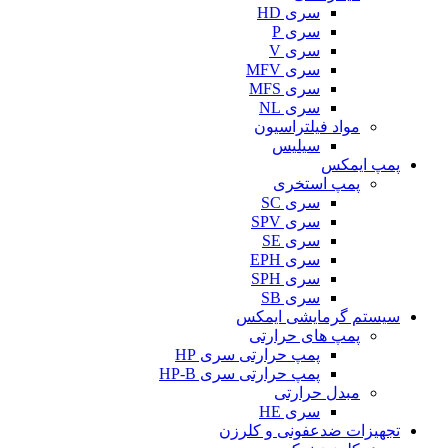
سری HD
سری P
سری V
سری MFV
سری MFS
سری NL
مواد فیلتراسیون
سیلیس
پمپ ایمکس
پمپ استخری
سری SC
سری SPV
سری SE
سری EPH
سری SPH
سری SB
سیستم گرمایشی ایمکس
پمپ های حرارتی
پمپ حرارتی سری HP
پمپ حرارتی سری HP-B
مبدل حرارتی
سری HE
تجهیزات ضدعفونی و کلرزن