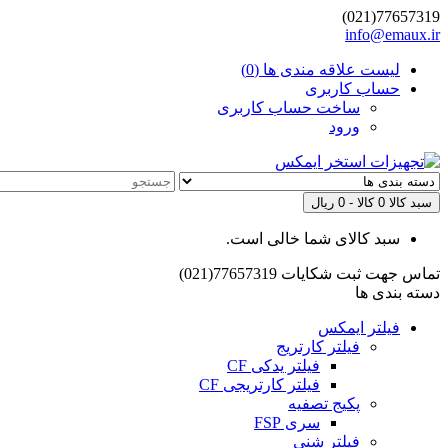
77657319(021)
info@emaux.ir
لیست علاقه مندی ها (0)
حساب کاربری
ساخت حساب کاربری
ورود
سبد کالا
0 کالا - 0 ریال
سبد کالای شما خالی است.
تماس جهت ثبت شکایات
77657319(021)
دسته بندی ها
فیلتر ایمکس
فیلتر کارتریج
فیلتر یدکی CF
فیلتر کارتریجی CF
پکیج تصفیه
سری FSP
فیلتر شنی