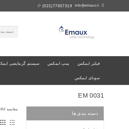
77657319(021)
info@emaux.ir
فیلتر ایمکس
پمپ ایمکس
سیستم گرمایشی ایم
سونای ایمکس
EM 0031
مقایسه کالا (0
دسته بندی ها