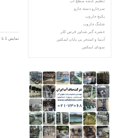
تنظیم کننده سطح آب
سرجارو.دسته جارو
پکیج جاروب
شلنگ جاروب
حشره گیر.شناور قرص کلر
نمايش 1 تا 1 از 1 (1 صفحه)
آبنما و استخر بی پایان ایمکس
سونای ایمکس