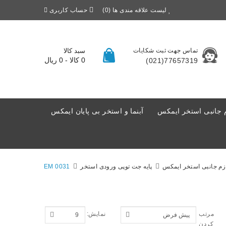
لیست علاقه مندی ها (0)
حساب کاربری
تماس جهت ثبت شکایات
سبد کالا
0 کالا - 0 ریال
77657319(021)
 جانبی استخر ایمکس
آبنما و استخر بی پایان ایمکس
زم جانبی استخر ایمکس
پایه جت توپی ورودی استخر
EM 0031
مرتب
نمایش:
کردن