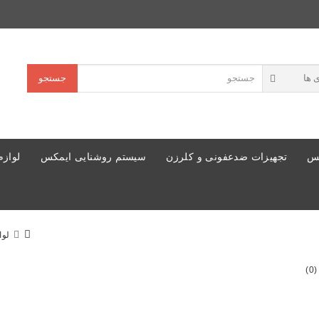
جستجو
کس
تجهیزات ضدعفونی و کلرزن
سیستم روشنایی ایمکس
لوازم
لوا
)