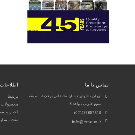
تماس با ما
اطلاعات
برندها
تهران ، انتهای خیابان طالقانی ، پلاک 9 ، طبقه
سوم جنوبی ، واحد 8
محصولات و
اخبار و مق
77657319(021)
نقشه سای
info@emaux.ir