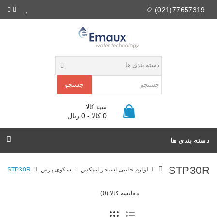
77657319(021)
جستجو
سبد کالا
0 کالا - 0 ریال
دسته بندی ها
STP30R
لوازم جانبی استخر ایمکس
سکوی پرش
STP30R
مقایسه کالا (0)