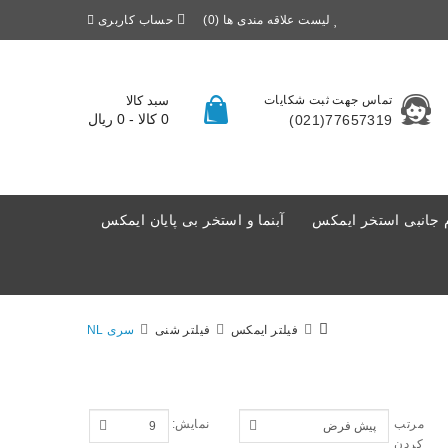
لیست علاقه مندی ها (0)
حساب کاربری
تماس جهت ثبت شکایات
سبد کالا
0 کالا - 0 ریال
77657319(021)
 جانبی استخر ایمکس
آبنما و استخر بی پایان ایمکس
فیلتر ایمکس
فیلتر شنی
سری NL
مرتب
نمایش:
کردن