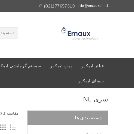
77657319(021)
info@emaux.ir
فیلتر ایمکس
پمپ ایمکس
سیستم گرمایشی ایم
سونای ایمکس
سری NL
مقایسه کالا (0
دسته بندی ها