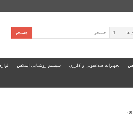
جستجو
کس
تجهیزات ضدعفونی و کلرزن
سیستم روشنایی ایمکس
لوازم
)