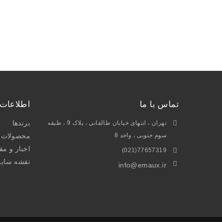
تماس با ما
اطلاعات
برندها
تهران ، انتهای خیابان طالقانی ، پلاک 9 ، طبقه
سوم جنوبی ، واحد 8
محصولات و
اخبار و مق
77657319(021)
نقشه سای
info@emaux.ir