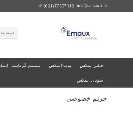
77657319(021)
info@emaux.ir
فیلتر ایمکس
پمپ ایمکس
سیستم گرمایشی ایم
سونای ایمکس
حریم خصوصی