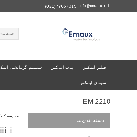
77657319(021)
info@emaux.ir
فیلتر ایمکس
پمپ ایمکس
سیستم گرمایشی ایم
سونای ایمکس
EM 2210
مقایسه کالا (0
دسته بندی ها