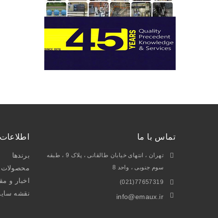
تماس با ما
اطلاعات
برندها
تهران ، انتهای خیابان طالقانی ، پلاک 9 ، طبقه
سوم جنوبی ، واحد 8
محصولات و
اخبار و مق
77657319(021)
نقشه سای
info@emaux.ir