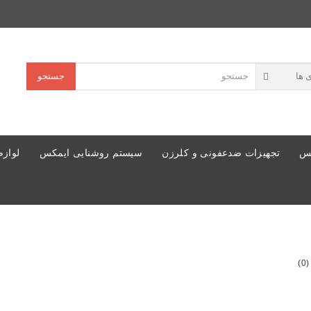
جستجو
کس
تجهیزات ضدعفونی و کلرزن
سیستم روشنایی ایمکس
لوازم
)