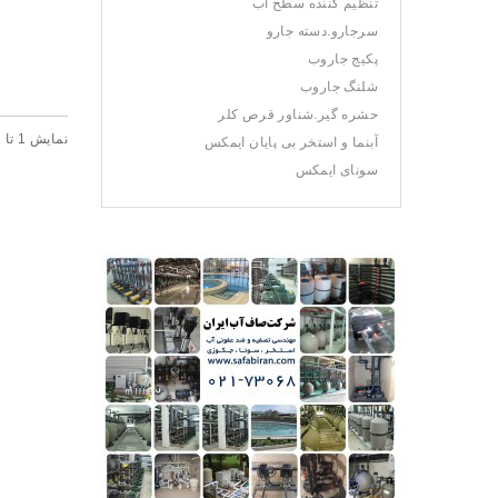
تنظیم کننده سطح آب
سرجارو.دسته جارو
پکیج جاروب
شلنگ جاروب
حشره گیر.شناور قرص کلر
نمايش 1 تا 1 از 1 (1 صفحه)
آبنما و استخر بی پایان ایمکس
سونای ایمکس