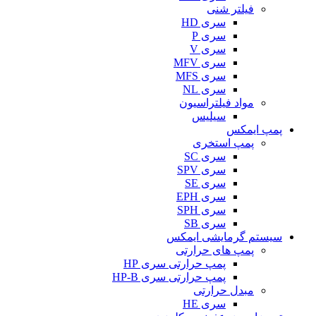
فیلتر شنی
سری HD
سری P
سری V
سری MFV
سری MFS
سری NL
مواد فیلتراسیون
سیلیس
پمپ ایمکس
پمپ استخری
سری SC
سری SPV
سری SE
سری EPH
سری SPH
سری SB
سیستم گرمایشی ایمکس
پمپ های حرارتی
پمپ حرارتی سری HP
پمپ حرارتی سری HP-B
مبدل حرارتی
سری HE