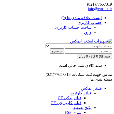
77657319(021)
info@emaux.ir
لیست علاقه مندی ها (0)
حساب کاربری
ساخت حساب کاربری
ورود
جستجو
سبد کالا
0 کالا - 0 ریال
سبد کالای شما خالی است.
تماس جهت ثبت شکایات
77657319(021)
دسته بندی ها
فیلتر ایمکس
فیلتر کارتریج
فیلتر یدکی CF
فیلتر کارتریجی CF
پکیج تصفیه
سری FSP