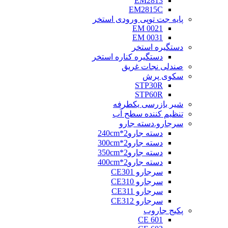
EM2813
EM2815C
پایه جت توپی ورودی استخر
EM 0021
EM 0031
دستگیره استخر
دستگیره کناره استخر
صندلی نجات غریق
سکوی پرش
STP30R
STP60R
شیر بازرسی یکطرفه
تنظیم کننده سطح آب
سرجارو.دسته جارو
دسته جارو2*240cm
دسته جارو2*300cm
دسته جارو2*350cm
دسته جارو2*400cm
سرجارو CE301
سرجارو CE310
سرجارو CE311
سرجارو CE312
پکیج جاروب
CE 601