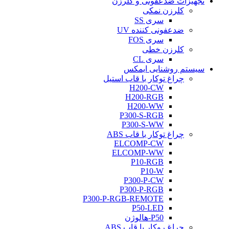
تجهیزات ضدعفونی و کلرزن
کلرزن نمکی
سری SS
ضدعفونی کننده UV
سری FOS
کلرزن خطی
سری CL
سیستم روشنایی ایمکس
چراغ توکار با قاب استیل
H200-CW
H200-RGB
H200-WW
P300-S-RGB
P300-S-WW
چراغ توکار با قاب ABS
ELCOMP-CW
ELCOMP-WW
P10-RGB
P10-W
P300-P-CW
P300-P-RGB
P300-P-RGB-REMOTE
P50-LED
P50-هالوژن
چراغ روکار با قاب ABS