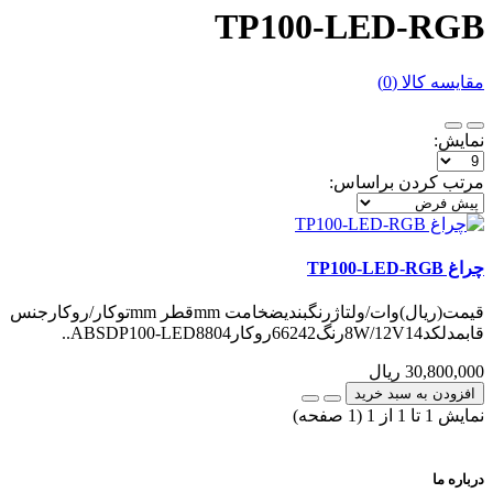
TP100-LED-RGB
مقایسه کالا (0)
نمایش:
مرتب کردن براساس:
چراغ TP100-LED-RGB
قیمت(ریال)وات/ولتاژرنگبندیضخامت mmقطر mmتوکار/روکارجنس
قابمدلکد8W/12V14رنگ66242روکارABSDP100-LED8804..
30,800,000 ریال
افزودن به سبد خرید
نمايش 1 تا 1 از 1 (1 صفحه)
درباره ما