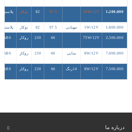
1،200،000
20W/12V
97.5
82
توکار
پلاستیک
1،800،000
1W/12V
مهتابی
97.5
82
توکار
پلاستیک
2،500،000
75W/12V
66
230
روکار
ABS
7،000،000
8W/12V
متابی
66
230
روکار
ABS
7،500،000
8W/12V
14رنگ
66
230
روکار
ABS
درباره ما