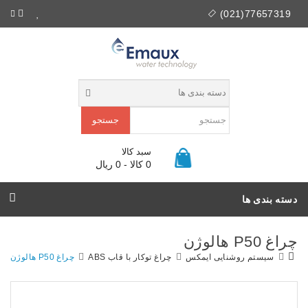
77657319(021)
جستجو
سبد کالا
0 کالا - 0 ریال
دسته بندی ها
چراغ P50 هالوژن
سیستم روشنایی ایمکس
چراغ توکار با قاب ABS
چراغ P50 هالوژن