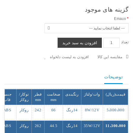
گزینه های موجود
Emaux
تعداد
افزودن به سبد خرید
مقایسه این کالا
افزودن به لیست دلخواه
توضیحات
قیمت(ریال)
وات/ولتاژ
رنگبندی
ضخامت
قطر
توکار/
جنس
mm
mm
روکار
قاب
5،000،000
8W/12V
14رنگ
66
242
روکار
ABS
11،300،000
35W/12V
14رنگ
44.5
262
روکار
ABS