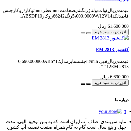
قیمت(ریال)وات/ولتاژرنگبندیضخامت mmقطر mmتوکار/روکارجنس
قابمدلکد5،000،0008W/12V14رنگ66242روکارABSDP10..
61,600,000 ریال
افزودن به سبد خرید
کفشور EM 2813
قیمت(ریال)دبی lit/minجنسسایزمدل6,690,000860ABS“12
* “12EM 2813 ..
6,690,000 ریال
افزودن به سبد خرید
درباره ما
مایه سربلندی صاف آب ایران است که به یمن توفیق الهی، مدت
چهل و پنج سال است گام به گام همراه صنعت تصفیه آب کشور،