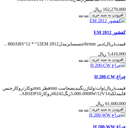
162,270,000 ریال
افزودن به سبد خرید
کفشور EM 2812
قیمت(ریال)دبی lit/minجنسسایزمدل860ABS“12 * “12EM 2812 ..
5,410,000 ریال
افزودن به سبد خرید
چراغ H 200-CW
قیمت(ریال)وات/ولتاژرنگبندیضخامت mmقطر mmتوکار/روکارجنس
قابمدلکد5،000،0008W/12V14رنگ66242روکارABSDP10..
61,600,000 ریال
افزودن به سبد خرید
چراغ H 200-WW