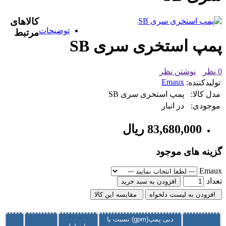
کالاهای
توضیحات
مرتبط
پمپ استخری سری SB
0 نظر
نوشتن نظر
Emaux
تولیدکننده:
مدل کالا:
پمپ استخری سری SB
موجودی:
در انبار
83,680,000 ریال
گزینه های موجود
Emaux
تعداد
افزودن به سبد خرید
افزودن به لیست دلخواه
مقایسه این کالا
دبی پمپ(gpm) نسبت با