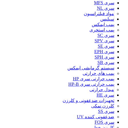
سری MFS
سری NL
مواد فیلتراسیون
سیلیس
پمپ ایمکس
پمپ استخری
سری SC
سری SPV
سری SE
سری EPH
سری SPH
سری SB
سیستم گرمایشی ایمکس
پمپ های حرارتی
پمپ حرارتی سری HP
پمپ حرارتی سری HP-B
مبدل حرارتی
سری HE
تجهیزات ضدعفونی و کلرزن
کلرزن نمکی
سری SS
ضدعفونی کننده UV
سری FOS
کلرزن خطی