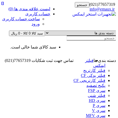
77657319(021)
جستجو
لیست علاقه مندی ها (0)
info@emaux.ir
حساب کاربری
ساخت حساب کاربری
ورود
سبد کالا
0 کالا - 0 ریال
سبد کالای شما خالی است.
دسته بندی ها
فیلتر
تماس جهت ثبت شکایات
77657319(021)
ایمکس
فیلتر کارتریج
فیلتر یدکی CF
فیلتر کارتریجی CF
پکیج تصفیه
سری FSP
فیلتر شنی
سری HD
سری P
سری V
سری MFV