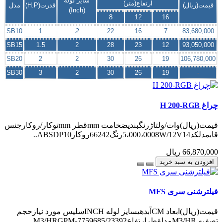
سایز لوله
ارتفاع(متر)
قیمت(ریال)
قدرت(H.P)
مدل
(Inch)
8
12
16
SB10
1
2
22
16
7
83,680,000
SB15
1.5
2
28
23
12
93,050,000
SB20
2
2
30
26
19
106,780,000
SB30
3
2
30
26
19
-
چراغ H 200-RGB
قیمت(ریال)وات/ولتاژرنگبندیضخامت mmقطر mmتوکار/روکارجنس
قابمدلکد5،000،0008W/12V14رنگ66242روکارABSDP10..
66,870,000 ریال
افزودن به سبد خرید
فیلترشنی سری MFS
قیمت(ریال)ابعاد CMآبدهیسایز لوله INCHسلیس مورد نیازحجم
تصفیه M3/HRمدلقطرارتفاعM3/HRGPM-7759685/23392..