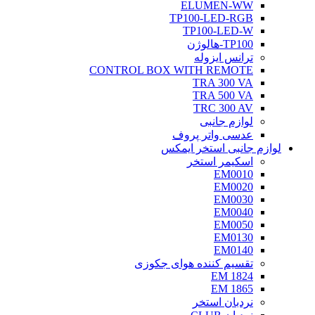
ELUMEN-WW
TP100-LED-RGB
TP100-LED-W
TP100-هالوژن
ترانس ایزوله
CONTROL BOX WITH REMOTE
TRA 300 VA
TRA 500 VA
TRC 300 AV
لوازم جانبی
عدسی واتر پروف
لوازم جانبی استخر ایمکس
اسکیمر استخر
EM0010
EM0020
EM0030
EM0040
EM0050
EM0130
EM0140
تقسیم کننده هوای جکوزی
EM 1824
EM 1865
نردبان استخر