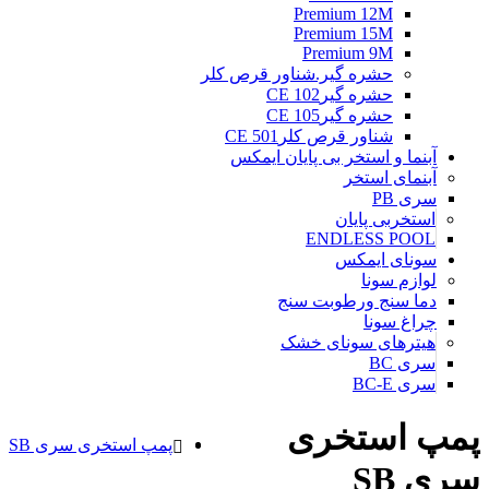
Premium 12M
Premium 15M
Premium 9M
حشره گیر.شناور قرص کلر
حشره گیرCE 102
حشره گیرCE 105
شناور قرص کلرCE 501
آبنما و استخر بی پایان ایمکس
آبنمای استخر
سری PB
استخربی پایان
ENDLESS POOL
سونای ایمکس
لوازم سونا
دما سنج ورطوبت سنج
چراغ سونا
هیترهای سونای خشک
سری BC
سری BC-E
پمپ استخری
پمپ استخری سری SB
سری SB